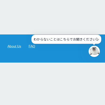
会
い
た
い
オ
ホ
ー
ツ
わからないことはこちらでお聞きください🦭
ク
About Us
FAQ
タ
ワ
ー
アク
050-1743-5848
セ
ス・
送迎
〒094-0031 北海道紋別市海洋公園1番地
Others
Hours: 8:30 am - 5:30 pm