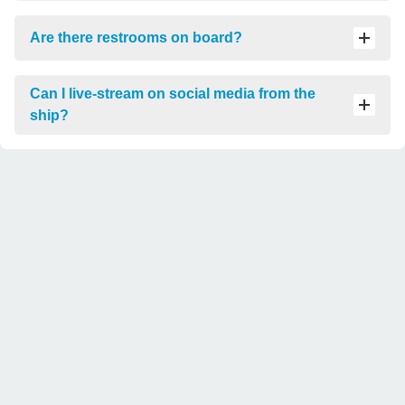
予
約・
Are there restrooms on board?
運航
状況
Can I live-stream on social media from the
流
ship?
氷
シ
ー
ズ
ン
の
楽
し
み
方
ア
ザ
ラ
シ
に