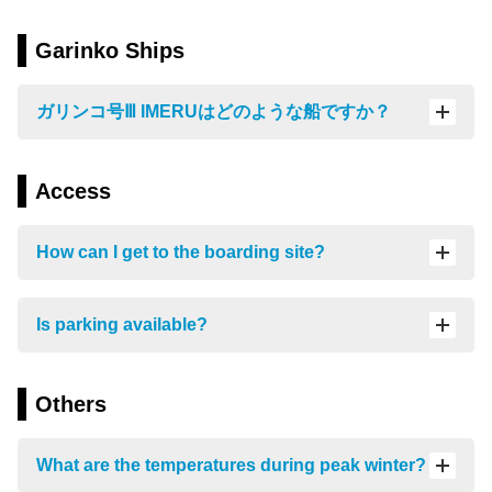
く
だ
さ
Garinko Ships
い。
下
ガリンコ号Ⅲ IMERUはどのような船ですか？
の
ボ
タ
ン
Access
か
ら
How can I get to the boarding site?
も
お
選
び
Is parking available?
い
た
だ
Others
け
ま
す。
What are the temperatures during peak winter?