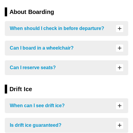
設
FAQ
の
About Boarding
ご
案
内
When should I check in before departure?
や
予
約
Can I board in a wheelchair?
方
法
に
Can I reserve seats?
つ
い
て
Drift Ice
お
気
軽
When can I see drift ice?
に
ご
質
Is drift ice guaranteed?
問