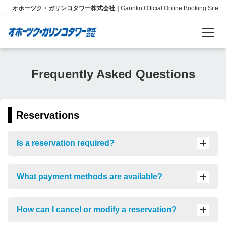
ツ
オホーツク・ガリンコタワー株式会社
Garinko Official Online Booking Site
ク
タ
ワ
ー、
ア
Reservations
ザ
Frequently Asked Questions
ラ
Language
シ
の
日本語
と
Reservations
っ
か
English
Is a reservation required?
り
セ
简体中文
ン
What payment methods are available?
タ
ー
Info
な
ど、
About Us
How can I cancel or modify a reservation?
施