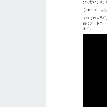
分で行います。
③18：20 
それぞれ自己紹
前にフードコー
ます。