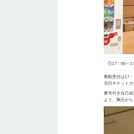
①17：00
乗船受付は17
当日チケットカ
番号付き自己紹
よう、胸元から